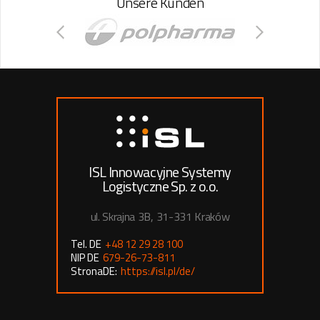
Unsere Kunden
ISL Innowacyjne Systemy
Logistyczne Sp. z o.o.
ul. Skrajna 3B, 31-331 Kraków
Tel. DE
+48 12 29 28 100
NIP DE
679-26-73-811
StronaDE:
https://isl.pl/de/