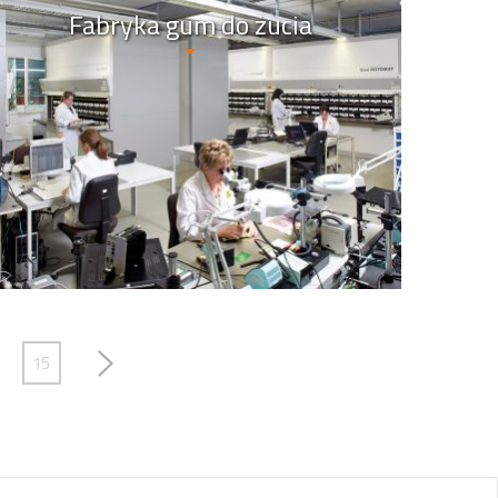
Fabryka gum do żucia
15