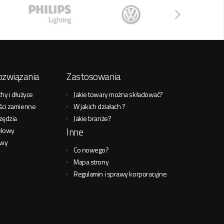
ozwiązania
Zastosowania
hy i dłużyce
Jakie towary można składować?
ści zamienne
W jakich działach ?
zędzia
Jakie branże?
Inne
elowy
owy
Co nowego?
Mapa strony
Regulamin i sprawy korporacyjne