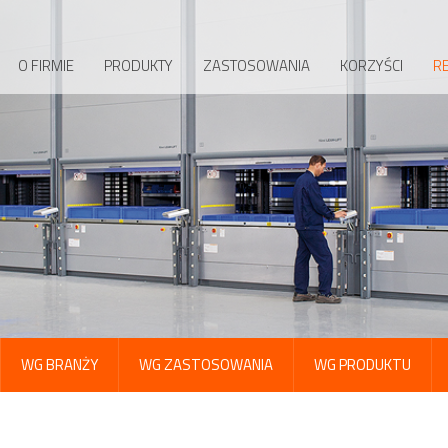
O FIRMIE
PRODUKTY
ZASTOSOWANIA
KORZYŚCI
RE
WG BRANŻY
WG ZASTOSOWANIA
WG PRODUKTU