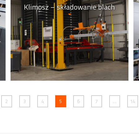
Klimosz – składowanie blach
2
3
4
5
6
7
…
14