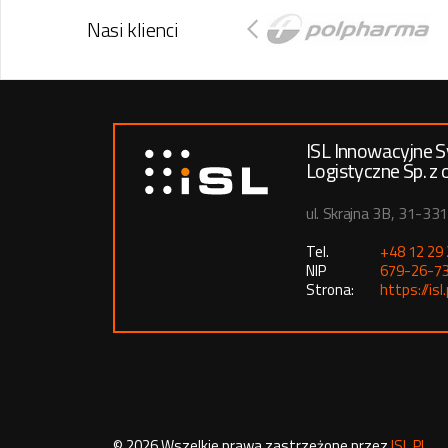
Nasi klienci
ISL Innowacyjne 
Logistyczne Sp. z o
ul. Skrajna 3B, 31-33
Tel.
+48 12 29
NIP
679-26-7
Strona:
https://isl.
©
2026
Wszelkie prawa zastrzeżone przez
ISL.PL