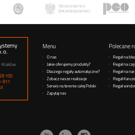
Systemy
Menu
Polecane r
. o.
O nas
Regał na blac
1 Kraków
Jakie oferujemy produkty?
Regał na czę
Dlaczego regały automatyczne?
Regał na nar
 28 100
Zobacz nasze realizacje
Regał Karuz
3-811
Serwis na terenie całej Polski
Regał wind
pl
Zapytaj nas