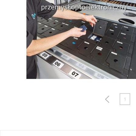
przemysł optoelektroniczny
1