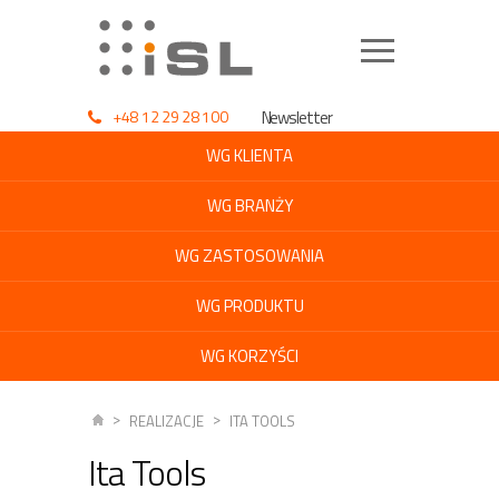
+48 12 29 28 100
Newsletter
WG KLIENTA
WG BRANŻY
WG ZASTOSOWANIA
WG PRODUKTU
WG KORZYŚCI
REALIZACJE
ITA TOOLS
Ita Tools