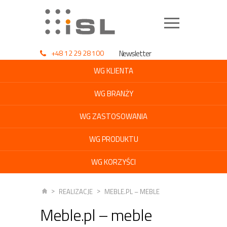
+48 12 29 28 100
Newsletter
WG KLIENTA
WG BRANŻY
WG ZASTOSOWANIA
WG PRODUKTU
WG KORZYŚCI
REALIZACJE
MEBLE.PL – MEBLE
Meble.pl – meble