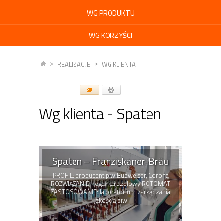
WG PRODUKTU
WG KORZYŚCI
REALIZACJE
WG KLIENTA
Wg klienta - Spaten
Spaten – Franziskaner-Bräu
PROFIL: producent piw Budweiser, Corona
ROZWIĄZANIE: regał karuzelowy ROTOMAT
ZASTOSOWANIE: laboratorium zarządzania
jakością piw