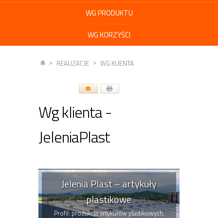
WG PRODUKTU
WG KORZYŚCI
REALIZACJE
WG KLIENTA
Wg klienta -
JeleniaPlast
Jelenia Plast – artykuły
plastikowe
Profil: produkcja artykułów plastikowych,