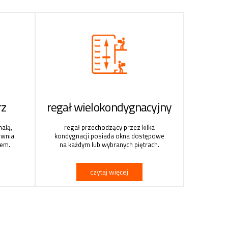
rz
regał wielokondygnacyjny
alą,
regał przechodzący przez kilka
ewnia
kondygnacji posiada okna dostępowe
nem.
na każdym lub wybranych piętrach.
czytaj więcej