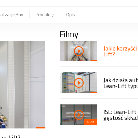
alizacje Box
Produkty
Opis
Filmy
ROTOMAT -
Jakie korzyśc
zchni, szybka
Lift?
czasu i powierzchni,
Jak działa a
Lean-Lift typ
ISL: Lean-Lif
gęstość skła
0:29
ean-Lift?