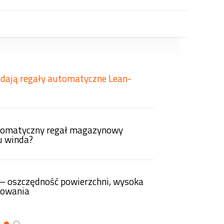
i dają regały automatyczne Lean-
0:12
utomatyczny regał magazynowy
u winda?
0:12
t – oszczędność powierzchni, wysoka
dowania