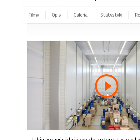
Filmy
Opis
Galeria
Statystyki
Re
ISL: Automatyczny regał 
oszczędność czasu i powier
kompletacja
0:12
ISL: Rotomat - oszczędność 
szybka kompletacja
0:12
Jakie korzyści dają regały automatyczne L