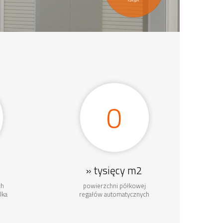
150
» tysięcy m2
ch
powierzchni półkowej
lka
regałów automatycznych