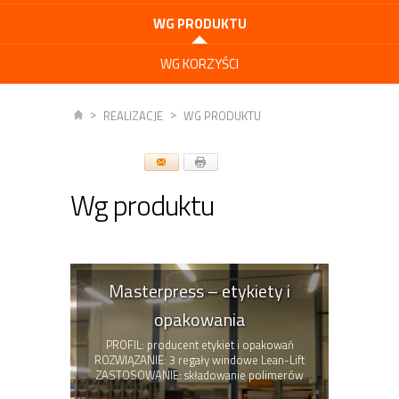
WG PRODUKTU
WG KORZYŚCI
REALIZACJE
WG PRODUKTU
Wg produktu
Masterpress – etykiety i
opakowania
PROFIL: producent etykiet i opakowań
ROZWIĄZANIE: 3 regały windowe Lean-Lift
ZASTOSOWANIE: składowanie polimerów