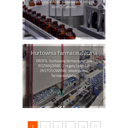
ZASTOSOWANIE: składowanie próbek
kontroli jakości
Hurtownia farmaceutyczna
PROFIL: hurtownia farmaceutyczna
ROZWIĄZANIE: 2 regały Lean-Lift
ZASTOSOWANIE: składowanie
farmaceutyków
1
2
3
…
14
15