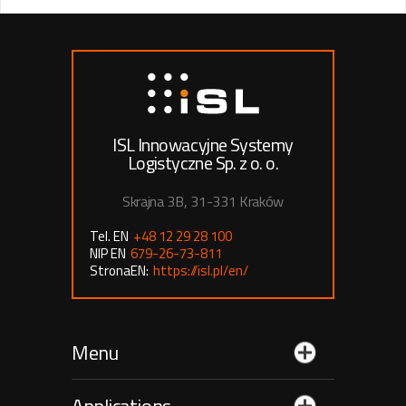
ISL Innowacyjne Systemy
Logistyczne Sp. z o. o.
Skrajna 3B, 31-331 Kraków
Tel. EN
+48 12 29 28 100
NIP EN
679-26-73-811
StronaEN:
https://isl.pl/en/
Menu