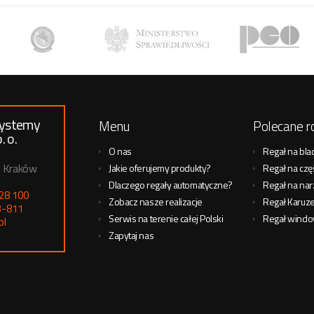
Systemy
Menu
Polecane r
. o.
O nas
Regał na blac
1 Kraków
Jakie oferujemy produkty?
Regał na czę
Dlaczego regały automatyczne?
Regał na nar
 28 100
Zobacz nasze realizacje
Regał Karuz
3-811
Serwis na terenie całej Polski
Regał wind
pl
Zapytaj nas