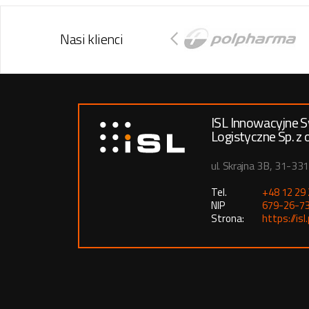
Nasi klienci
ISL Innowacyjne 
Logistyczne Sp. z o
ul. Skrajna 3B, 31-33
Tel.
+48 12 29
NIP
679-26-7
Strona:
https://isl.