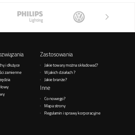
ozwiązania
Zastosowania
hy i dłużyce
Jakie towary można składować?
ści zamienne
W jakich działach ?
zędzia
Jakie branże?
Inne
elowy
owy
Co nowego?
Mapa strony
Regulamin i sprawy korporacyjne