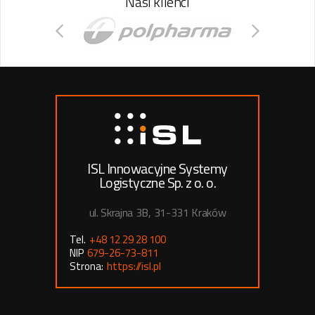
Nasi klienci
ISL Innowacyjne Systemy
Logistyczne Sp. z o. o.
ul. Skrajna 3B, 31-331 Kraków
Tel.
+48 12 29 28 100
NIP
679-26-73-811
Strona:
https://isl.pl