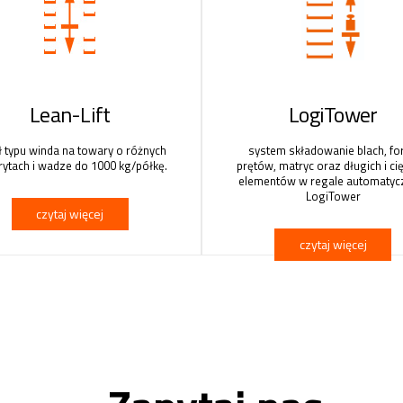
Lean-Lift
LogiTower
ł typu winda na towary o różnych
system składowanie blach, fo
ytach i wadze do 1000 kg/półkę.
prętów, matryc oraz długich i ci
elementów w regale automaty
LogiTower
czytaj więcej
czytaj więcej