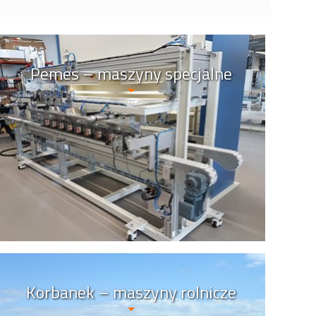
Pemes – maszyny specjalne
Korbanek – maszyny rolnicze