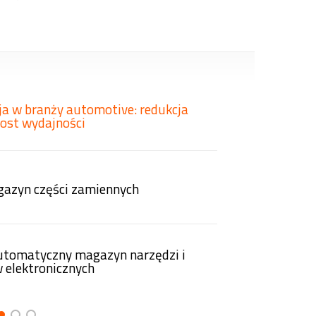
a w branży automotive: redukcja
rost wydajności
1:56
azyn części zamiennych
0:30
automatyczny magazyn narzędzi i
elektronicznych
3:09