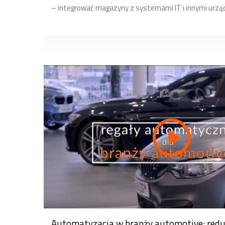
– integrować magazyny z systemami IT i innymi urzą
Magazyn części zamiennych
serwisowym Porsche
1:46
Magazyn narzędzi - automa
Lift typu winda
2:39
Branża automotive - nawet
powierzchni magazynowej
3:43
Automatyzacja w branży automotive: redu