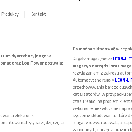
Produkty
Kontakt
C
o można składować w rega
ntrum dystrybucyjnego w
Regały magazynowe
LEAN-LIF
omat oraz LogiTower pozwala:
magazyn narzędzi oraz maga
rozwiązaniem z zakresu autom
Automatyczne regały
LEAN-LI
przechowywania bardzo dużych i 
katalizatorów. W przypadku ce
czasu reakcji na problem klien
wykonanie niezwłocznie napra
owania elektroniki
systemy składowania, które dzię
nentów, matryc, narzędzi, części
magazynowych pozwalają na posi
zamiennych, narzędzi oraz ich b