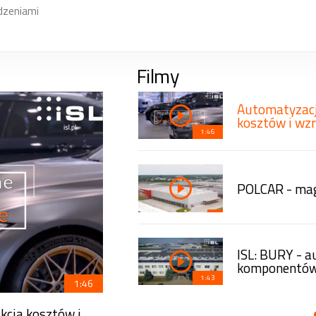
dzeniami
Filmy
 w dziale
Automatyzacj
kosztów i wz
1:46
tyczne regały Lean-
POLCAR - mag
 80% zaoszczędzonej
ISL: BURY - 
komponentów 
1:43
1:46
kcja kosztów i