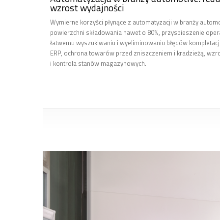
wzrost wydajności
Wymierne korzyści płynące z automatyzacji w branży automo
powierzchni składowania nawet o 80%, przyspieszenie oper
łatwemu wyszukiwaniu i wyeliminowaniu błędów kompletacji
ERP, ochrona towarów przed zniszczeniem i kradzieżą, wzr
i kontrola stanów magazynowych.