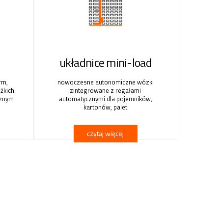
układnice mini-load
rm,
nowoczesne autonomiczne wózki
ężkich
zintegrowane z regałami
cznym
automatycznymi dla pojemników,
kartonów, palet
czytaj więcej