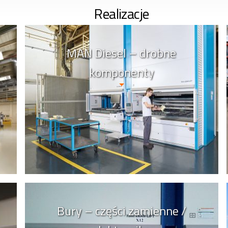
Realizacje
MAN Diesel – drobne
komponenty
Bury – części zamienne /