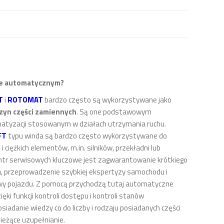
le automatycznym?
T
i
ROTOMAT
bardzo często są wykorzystywane jako
zyn części zamiennych
. Są one podstawowym
atyzacji stosowanym w działach utrzymania ruchu.
FT
typu winda są bardzo często wykorzystywane do
ciężkich elementów, m.in. silników, przekładni lub
ntr serwisowych kluczowe jest zagwarantowanie krótkiego
ta, przeprowadzenie szybkiej ekspertyzy samochodu i
wy pojazdu. Z pomocą przychodzą tutaj automatyczne
ki funkcji kontroli dostępu i kontroli stanów
adanie wiedzy co do liczby i rodzaju posiadanych części
ieżące uzupełnianie.